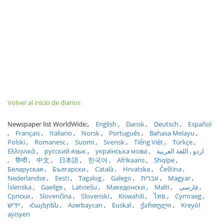
Volver al inicio de diarios
Newspaper list WorldWide:
English
Dansk
Deutsch
Español
Français
Italiano
Norsk
Português
Bahasa Melayu
Polski
Romanesc
Suomi
Svensk
Tiếng Việt
Türkçe
Ελληνικά
русский язык
українська мова
اللغة العربية
اردو
हिन्दी
中文
日本語
한국어
Afrikaans
Shqipe
Беларуская
Български
Català
Hrvatska
Čeština
Nederlandse
Eesti
Tagalog
Galego
עברית
Magyar
Íslenska
Gaeilge
Latviešu
Македонски
Malti
فارسی
Српски
Slovenčina
Slovenski
Kiswahili
ไทย
Cymraeg
ייִדיש
Հայերեն
Azərbaycan
Euskal
ქართული
Kreyòl
ayisyen