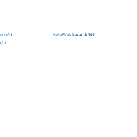
és (EN)
ReliefWeb Burundi (EN)
(EN)