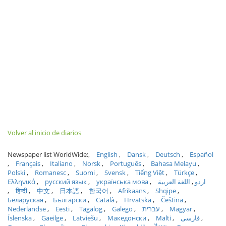
Volver al inicio de diarios
Newspaper list WorldWide:
English
Dansk
Deutsch
Español
Français
Italiano
Norsk
Português
Bahasa Melayu
Polski
Romanesc
Suomi
Svensk
Tiếng Việt
Türkçe
Ελληνικά
русский язык
українська мова
اللغة العربية
اردو
हिन्दी
中文
日本語
한국어
Afrikaans
Shqipe
Беларуская
Български
Català
Hrvatska
Čeština
Nederlandse
Eesti
Tagalog
Galego
עברית
Magyar
Íslenska
Gaeilge
Latviešu
Македонски
Malti
فارسی