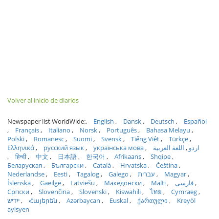
Volver al inicio de diarios
Newspaper list WorldWide:
English
Dansk
Deutsch
Español
Français
Italiano
Norsk
Português
Bahasa Melayu
Polski
Romanesc
Suomi
Svensk
Tiếng Việt
Türkçe
Ελληνικά
русский язык
українська мова
اللغة العربية
اردو
हिन्दी
中文
日本語
한국어
Afrikaans
Shqipe
Беларуская
Български
Català
Hrvatska
Čeština
Nederlandse
Eesti
Tagalog
Galego
עברית
Magyar
Íslenska
Gaeilge
Latviešu
Македонски
Malti
فارسی
Српски
Slovenčina
Slovenski
Kiswahili
ไทย
Cymraeg
ייִדיש
Հայերեն
Azərbaycan
Euskal
ქართული
Kreyòl
ayisyen