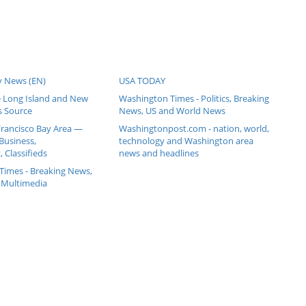
y News (EN)
USA TODAY
 Long Island and New
Washington Times - Politics, Breaking
s Source
News, US and World News
Francisco Bay Area —
Washingtonpost.com - nation, world,
Business,
technology and Washington area
 Classifieds
news and headlines
Times - Breaking News,
 Multimedia