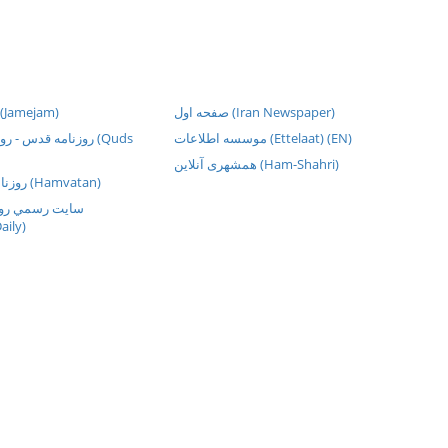
صفحه اول (Iran Newspaper)
روزنامه جام ج (Jamejam)
موسسه اطلاعات (Ettelaat) (EN)
روزنامه قدس -  (Quds
همشهری آنلاین (Ham-Shahri)
روزنامهء هموطن سلا (Hamvatan)
سايت رسمي روز
aily)