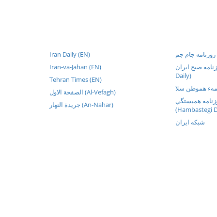
Iran Daily (EN)
م
Iran-va-Jahan (EN)
روزنامه صبح ایران
Daily)
Tehran Times (EN)
الصفحة الاول (Al-Vefagh)
نامه همبستگي
جريدة النهار (An-Nahar)
(Hambastegi D
شبکه ايران