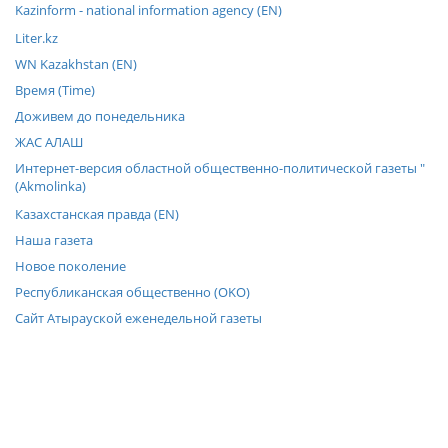
Kazinform - national information agency (EN)
Liter.kz
WN Kazakhstan (EN)
Время (Time)
Доживем до понедельника
ЖАС АЛАШ
Интернет-версия областной общественно-политической газеты "
(Akmolinka)
Казахстанская правда (EN)
Наша газета
Новое поколение
Республиканская общественно (OKO)
Сайт Атырауской еженедельной газеты