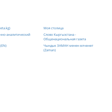
eta.kg)
Моя столица
но-аналитический
Слово Кыргызстана -
Общенациональная газета
 (EN)
Чындык ЗАМАН менен өлчөнөт
(Zaman)