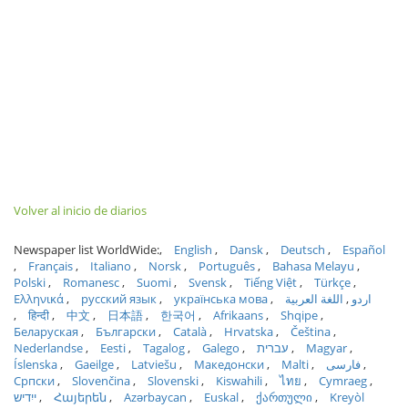
Volver al inicio de diarios
Newspaper list WorldWide:
English
Dansk
Deutsch
Español
Français
Italiano
Norsk
Português
Bahasa Melayu
Polski
Romanesc
Suomi
Svensk
Tiếng Việt
Türkçe
Ελληνικά
русский язык
українська мова
اللغة العربية
اردو
हिन्दी
中文
日本語
한국어
Afrikaans
Shqipe
Беларуская
Български
Català
Hrvatska
Čeština
Nederlandse
Eesti
Tagalog
Galego
עברית
Magyar
Íslenska
Gaeilge
Latviešu
Македонски
Malti
فارسی
Српски
Slovenčina
Slovenski
Kiswahili
ไทย
Cymraeg
ייִדיש
Հայերեն
Azərbaycan
Euskal
ქართული
Kreyòl