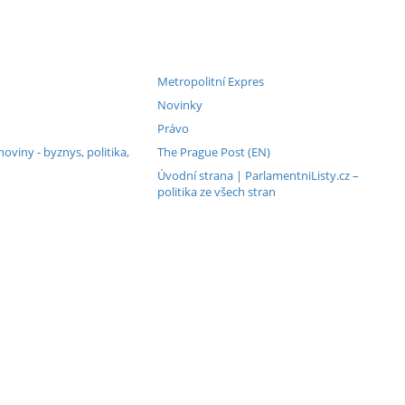
Metropolitní Expres
Novinky
Právo
viny - byznys, politika,
The Prague Post (EN)
Úvodní strana | ParlamentniListy.cz –
politika ze všech stran