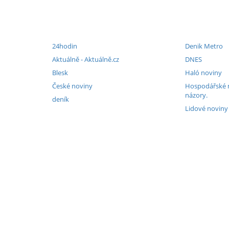
24hodin
Denik Metro
Aktuálně - Aktuálně.cz
DNES
Blesk
Haló noviny
České noviny
Hospodářské no
názory.
deník
Lidové noviny