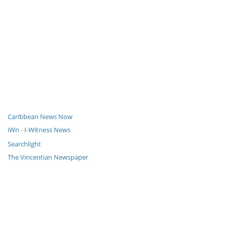
Caribbean News Now
iWn - I-Witness News
Searchlight
The Vincentian Newspaper