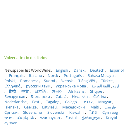
Volver al inicio de diarios
Newspaper list WorldWide:
English
Dansk
Deutsch
Español
Français
Italiano
Norsk
Português
Bahasa Melayu
Polski
Romanesc
Suomi
Svensk
Tiếng Việt
Türkçe
Ελληνικά
русский язык
українська мова
اللغة العربية
اردو
हिन्दी
中文
日本語
한국어
Afrikaans
Shqipe
Беларуская
Български
Català
Hrvatska
Čeština
Nederlandse
Eesti
Tagalog
Galego
עברית
Magyar
Íslenska
Gaeilge
Latviešu
Македонски
Malti
فارسی
Српски
Slovenčina
Slovenski
Kiswahili
ไทย
Cymraeg
ייִדיש
Հայերեն
Azərbaycan
Euskal
ქართული
Kreyòl
ayisyen