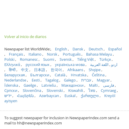
Volver al inicio de diarios
Newspaper list WorldWide:
English
Dansk
Deutsch
Español
Français
Italiano
Norsk
Português
Bahasa Melayu
Polski
Romanesc
Suomi
Svensk
Tiếng Việt
Türkçe
Ελληνικά
русский язык
українська мова
اللغة العربية
اردو
हिन्दी
中文
日本語
한국어
Afrikaans
Shqipe
Беларуская
Български
Català
Hrvatska
Čeština
Nederlandse
Eesti
Tagalog
Galego
עברית
Magyar
Íslenska
Gaeilge
Latviešu
Македонски
Malti
فارسی
Српски
Slovenčina
Slovenski
Kiswahili
ไทย
Cymraeg
ייִדיש
Հայերեն
Azərbaycan
Euskal
ქართული
Kreyòl
ayisyen
To suggest newspaper for inclusion in NewspaperIndex.com send a
mail to hh@newspaperindex.com