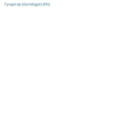
Гундогар (Gündogar) (EN)