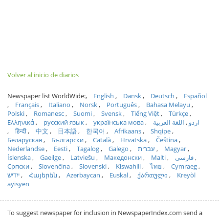
Volver al inicio de diarios
Newspaper list WorldWide:
English
Dansk
Deutsch
Español
Français
Italiano
Norsk
Português
Bahasa Melayu
Polski
Romanesc
Suomi
Svensk
Tiếng Việt
Türkçe
Ελληνικά
русский язык
українська мова
اللغة العربية
اردو
हिन्दी
中文
日本語
한국어
Afrikaans
Shqipe
Беларуская
Български
Català
Hrvatska
Čeština
Nederlandse
Eesti
Tagalog
Galego
עברית
Magyar
Íslenska
Gaeilge
Latviešu
Македонски
Malti
فارسی
Српски
Slovenčina
Slovenski
Kiswahili
ไทย
Cymraeg
ייִדיש
Հայերեն
Azərbaycan
Euskal
ქართული
Kreyòl
ayisyen
To suggest newspaper for inclusion in NewspaperIndex.com send a