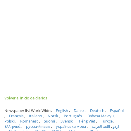
Volver al inicio de diarios
Newspaper list WorldWide:
English
Dansk
Deutsch
Español
Français
Italiano
Norsk
Português
Bahasa Melayu
Polski
Romanesc
Suomi
Svensk
Tiếng Việt
Türkçe
Ελληνικά
русский язык
українська мова
اللغة العربية
اردو