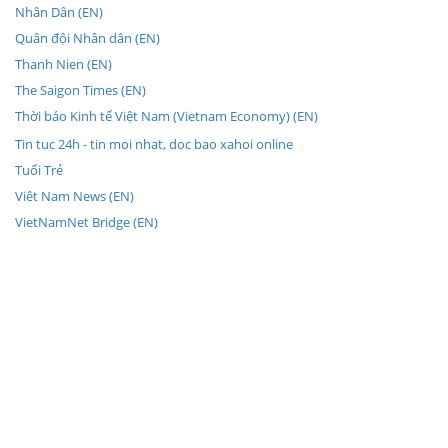
Nhân Dân (EN)
Quân đội Nhân dân (EN)
Thanh Nien (EN)
The Saigon Times (EN)
Thời báo Kinh tế Việt Nam (Vietnam Economy) (EN)
Tin tuc 24h - tin moi nhat, doc bao xahoi online
Tuổi Trẻ
Viêt Nam News (EN)
VietNamNet Bridge (EN)