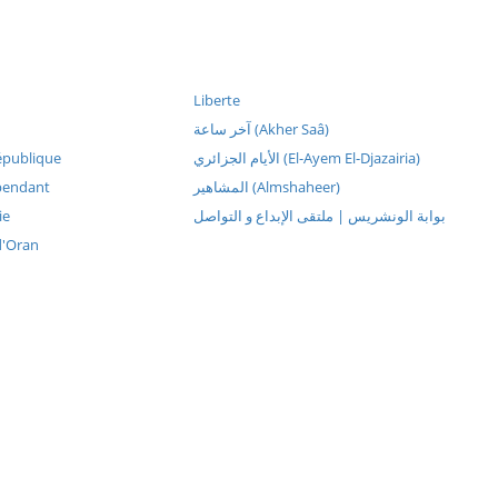
Liberte
آخر ساعة (Akher Saâ)
épublique
الأيام الجزائري (El-Ayem El-Djazairia)
pendant
المشاهير (Almshaheer)
ie
بوابة الونشريس | ملتقى الإبداع و التواصل
d'Oran