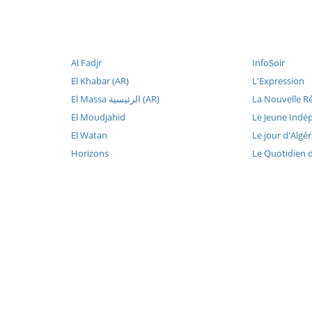
Al Fadjr
InfoSoir
El Khabar (AR)
L'Expression
El Massa الرئيسية (AR)
La Nouvelle R
El Moudjahid
Le Jeune Indé
El Watan
Le jour d'Algér
Horizons
Le Quotidien 