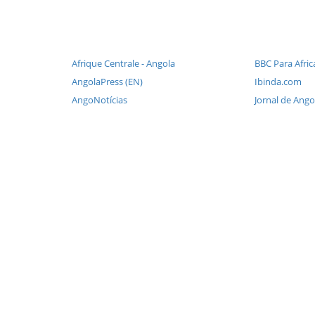
Afrique Centrale - Angola
BBC Para Afric
AngolaPress (EN)
Ibinda.com
AngoNotícias
Jornal de Ango