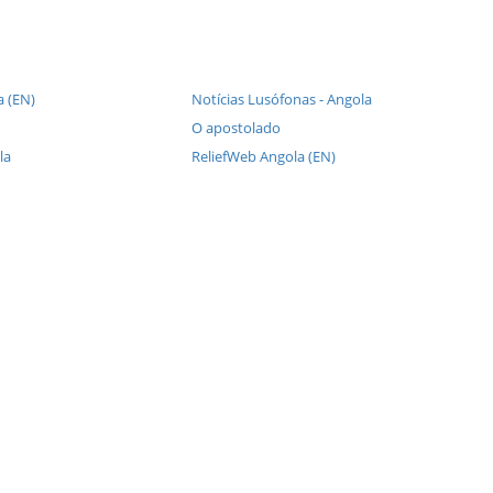
a (EN)
Notícias Lusófonas - Angola
O apostolado
la
ReliefWeb Angola (EN)