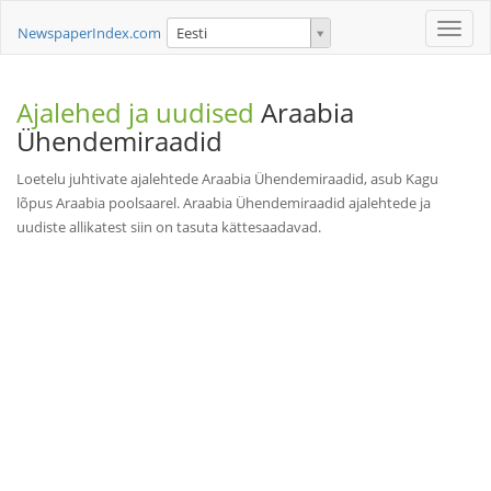
Toggle
NewspaperIndex.com
Eesti
naviga
Ajalehed ja uudised
Araabia
Ühendemiraadid
Loetelu juhtivate ajalehtede Araabia Ühendemiraadid, asub Kagu
lõpus Araabia poolsaarel. Araabia Ühendemiraadid ajalehtede ja
uudiste allikatest siin on tasuta kättesaadavad.