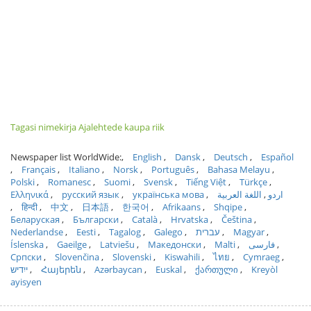
Tagasi nimekirja Ajalehtede kaupa riik
Newspaper list WorldWide:
English
Dansk
Deutsch
Español
Français
Italiano
Norsk
Português
Bahasa Melayu
Polski
Romanesc
Suomi
Svensk
Tiếng Việt
Türkçe
Ελληνικά
русский язык
українська мова
اللغة العربية
اردو
हिन्दी
中文
日本語
한국어
Afrikaans
Shqipe
Беларуская
Български
Català
Hrvatska
Čeština
Nederlandse
Eesti
Tagalog
Galego
עברית
Magyar
Íslenska
Gaeilge
Latviešu
Македонски
Malti
فارسی
Српски
Slovenčina
Slovenski
Kiswahili
ไทย
Cymraeg
ייִדיש
Հայերեն
Azərbaycan
Euskal
ქართული
Kreyòl
ayisyen