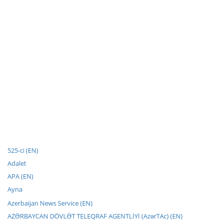
525-ci (EN)
Adalet
APA (EN)
Ayna
Azerbaijan News Service (EN)
AZƏRBAYCAN DÖVLƏT TELEQRAF AGENTLİYİ (AzərTAc) (EN)