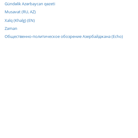
Gündəlik Azərbaycan qəzeti
Musavat (RU, AZ)
Xalq (Khalg) (EN)
Zaman
Общественно-политическое обозрение Азербайджана (Echo)