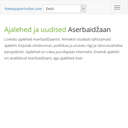
Toggle
NewspaperIndex.com
Eesti
naviga
Ajalehed ja uudised
Aserbaidžaan
Loetelu ajalehed Aserbaidžaanist. Nimekiri sisaldab tähtsamaid
ajalehti, kirjutab ühiskonnas, poliitikas ja arutelu riigi ja rahvusvahelise
perspektiivi. Ajalehed on vaba juurdepääs internetis. Enamik ajalehti
on avaldatud Aserbaidžaani, aga ajalehed Aser