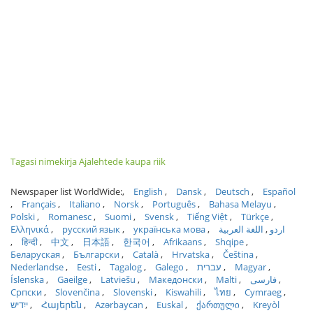
Tagasi nimekirja Ajalehtede kaupa riik
Newspaper list WorldWide:
English
Dansk
Deutsch
Español
Français
Italiano
Norsk
Português
Bahasa Melayu
Polski
Romanesc
Suomi
Svensk
Tiếng Việt
Türkçe
Ελληνικά
русский язык
українська мова
اللغة العربية
اردو
हिन्दी
中文
日本語
한국어
Afrikaans
Shqipe
Беларуская
Български
Català
Hrvatska
Čeština
Nederlandse
Eesti
Tagalog
Galego
עברית
Magyar
Íslenska
Gaeilge
Latviešu
Македонски
Malti
فارسی
Српски
Slovenčina
Slovenski
Kiswahili
ไทย
Cymraeg
ייִדיש
Հայերեն
Azərbaycan
Euskal
ქართული
Kreyòl