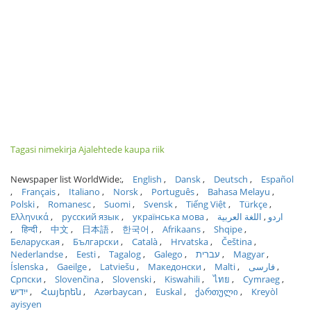
Tagasi nimekirja Ajalehtede kaupa riik
Newspaper list WorldWide:
English
Dansk
Deutsch
Español
Français
Italiano
Norsk
Português
Bahasa Melayu
Polski
Romanesc
Suomi
Svensk
Tiếng Việt
Türkçe
Ελληνικά
русский язык
українська мова
اللغة العربية
اردو
हिन्दी
中文
日本語
한국어
Afrikaans
Shqipe
Беларуская
Български
Català
Hrvatska
Čeština
Nederlandse
Eesti
Tagalog
Galego
עברית
Magyar
Íslenska
Gaeilge
Latviešu
Македонски
Malti
فارسی
Српски
Slovenčina
Slovenski
Kiswahili
ไทย
Cymraeg
ייִדיש
Հայերեն
Azərbaycan
Euskal
ქართული
Kreyòl
ayisyen