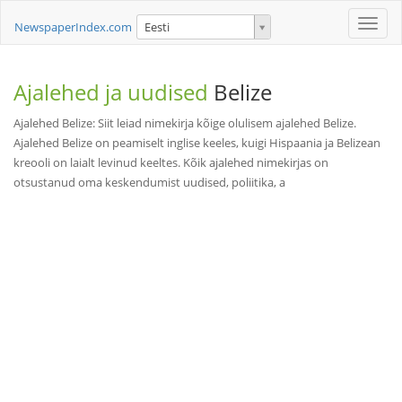
Toggle
NewspaperIndex.com
Eesti
naviga
Ajalehed ja uudised
Belize
Ajalehed Belize: Siit leiad nimekirja kõige olulisem ajalehed Belize.
Ajalehed Belize on peamiselt inglise keeles, kuigi Hispaania ja Belizean
kreooli on laialt levinud keeltes. Kõik ajalehed nimekirjas on
otsustanud oma keskendumist uudised, poliitika, a