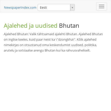
Toggle
NewspaperIndex.com
Eesti
naviga
Ajalehed ja uudised
Bhutan
Ajalehed Bhutan: Valik tähtsamaid ajalehti Bhutan. Ajalehed Bhutan
on inglise keeles, kuid paar neist ka \"dzongkha\". Kõik ajalehed
nimekirjas on otsustanud oma keskendumist uudised, poliitika,
arutelu ja sotsiaalse arengu Bhutan kui ka rahvusvaheliselt.