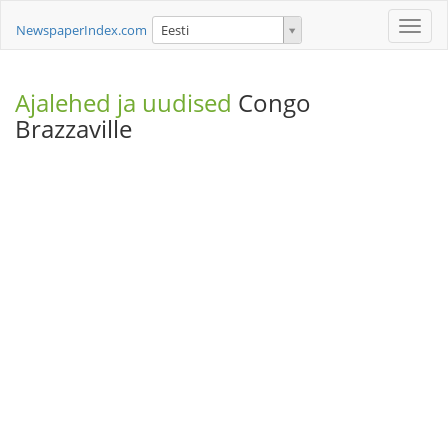
Toggle
NewspaperIndex.com
Eesti
naviga
Ajalehed ja uudised
Congo
Brazzaville