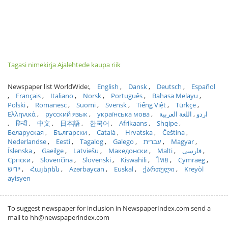
Tagasi nimekirja Ajalehtede kaupa riik
Newspaper list WorldWide:
English
Dansk
Deutsch
Español
Français
Italiano
Norsk
Português
Bahasa Melayu
Polski
Romanesc
Suomi
Svensk
Tiếng Việt
Türkçe
Ελληνικά
русский язык
українська мова
اللغة العربية
اردو
हिन्दी
中文
日本語
한국어
Afrikaans
Shqipe
Беларуская
Български
Català
Hrvatska
Čeština
Nederlandse
Eesti
Tagalog
Galego
עברית
Magyar
Íslenska
Gaeilge
Latviešu
Македонски
Malti
فارسی
Српски
Slovenčina
Slovenski
Kiswahili
ไทย
Cymraeg
ייִדיש
Հայերեն
Azərbaycan
Euskal
ქართული
Kreyòl
ayisyen
To suggest newspaper for inclusion in NewspaperIndex.com send a
mail to hh@newspaperindex.com