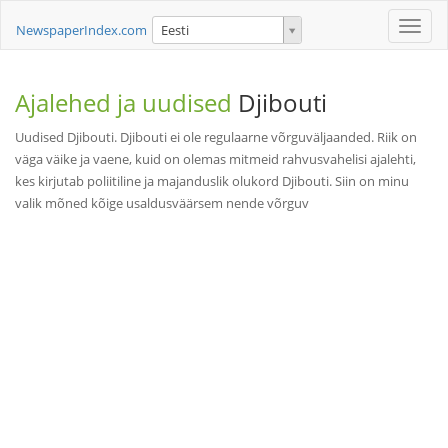
Toggle
NewspaperIndex.com
Eesti
naviga
Ajalehed ja uudised
Djibouti
Uudised Djibouti. Djibouti ei ole regulaarne võrguväljaanded. Riik on
väga väike ja vaene, kuid on olemas mitmeid rahvusvahelisi ajalehti,
kes kirjutab poliitiline ja majanduslik olukord Djibouti. Siin on minu
valik mõned kõige usaldusväärsem nende võrguv