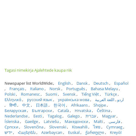
Tagasi nimekirja Ajalehtede kaupa riik
Newspaper list WorldWide:
English
Dansk
Deutsch
Español
Français
Italiano
Norsk
Português
Bahasa Melayu
Polski
Romanesc
Suomi
Svensk
Tiếng Việt
Türkçe
Ελληνικά
русский язык
українська мова
اللغة العربية
اردو
हिन्दी
中文
日本語
한국어
Afrikaans
Shqipe
Беларуская
Български
Català
Hrvatska
Čeština
Nederlandse
Eesti
Tagalog
Galego
עברית
Magyar
Íslenska
Gaeilge
Latviešu
Македонски
Malti
فارسی
Српски
Slovenčina
Slovenski
Kiswahili
ไทย
Cymraeg
ייִדיש
Հայերեն
Azərbaycan
Euskal
ქართული
Kreyòl