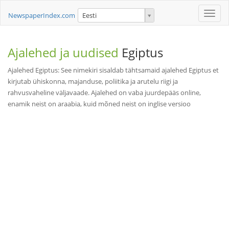
Toggle
NewspaperIndex.com
Eesti
naviga
Ajalehed ja uudised
Egiptus
Ajalehed Egiptus: See nimekiri sisaldab tähtsamaid ajalehed Egiptus et
kirjutab ühiskonna, majanduse, poliitika ja arutelu riigi ja
rahvusvaheline väljavaade. Ajalehed on vaba juurdepääs online,
enamik neist on araabia, kuid mõned neist on inglise versioo