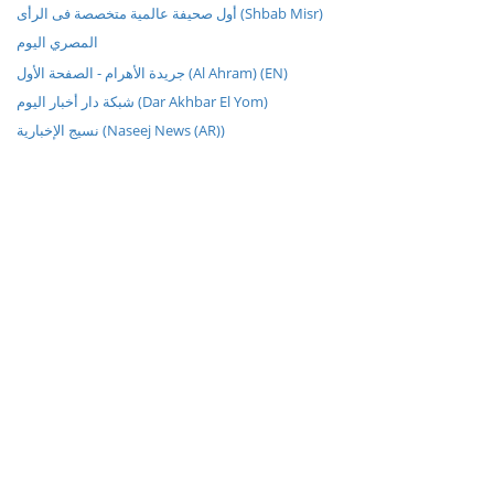
أول صحيفة عالمية متخصصة فى الرأى (Shbab Misr)
المصري اليوم
جريدة الأهرام - الصفحة الأول (Al Ahram) (EN)
شبكة دار أخبار اليوم (Dar Akhbar El Yom)
نسيج الإخبارية (Naseej News (AR))