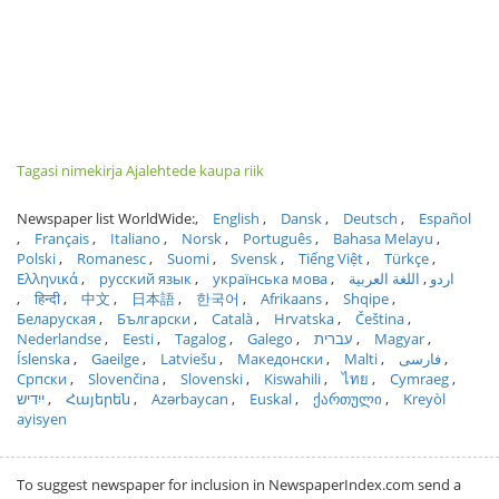
Tagasi nimekirja Ajalehtede kaupa riik
Newspaper list WorldWide:
English
Dansk
Deutsch
Español
Français
Italiano
Norsk
Português
Bahasa Melayu
Polski
Romanesc
Suomi
Svensk
Tiếng Việt
Türkçe
Ελληνικά
русский язык
українська мова
اللغة العربية
اردو
हिन्दी
中文
日本語
한국어
Afrikaans
Shqipe
Беларуская
Български
Català
Hrvatska
Čeština
Nederlandse
Eesti
Tagalog
Galego
עברית
Magyar
Íslenska
Gaeilge
Latviešu
Македонски
Malti
فارسی
Српски
Slovenčina
Slovenski
Kiswahili
ไทย
Cymraeg
ייִדיש
Հայերեն
Azərbaycan
Euskal
ქართული
Kreyòl
ayisyen
To suggest newspaper for inclusion in NewspaperIndex.com send a