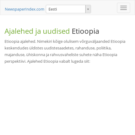
Toggle
NewspaperIndex.com
Eesti
naviga
Ajalehed ja uudised
Etioopia
Etioopia ajalehed. Nimekiri kõige olulisem võrguväljaanded Etioopia
keskendudes üldistes uudistesaadetes, rahanduse, poliitika,
majanduse, ühiskonna ja rahvusvaheliste suhete näha Etioopia
perspektiivi. Ajalehed Etioopia vabalt lugeda siit: