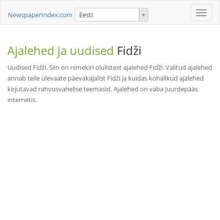
Toggle
NewspaperIndex.com
Eesti
naviga
Ajalehed ja uudised
Fidži
Uudised Fidži. Siin on nimekiri olulistest ajalehed Fidži. Valitud ajalehed
annab teile ülevaate päevakajalist Fidži ja kuidas kohalikud ajalehed
kirjutavad rahvusvahelise teemasid. Ajalehed on vaba juurdepääs
internetis.