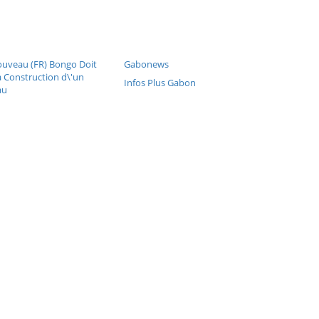
uveau (FR) Bongo Doit
Gabonews
la Construction d\'un
Infos Plus Gabon
au