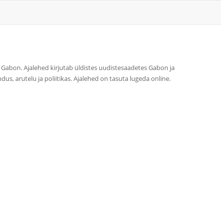
i Gabon. Ajalehed kirjutab üldistes uudistesaadetes Gabon ja
s, arutelu ja poliitikas. Ajalehed on tasuta lugeda online.