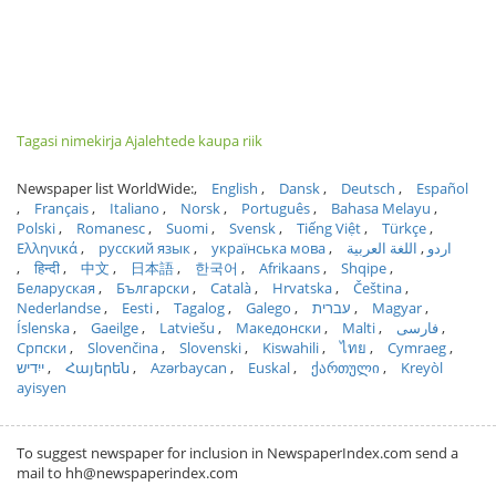
Tagasi nimekirja Ajalehtede kaupa riik
Newspaper list WorldWide:
English
Dansk
Deutsch
Español
Français
Italiano
Norsk
Português
Bahasa Melayu
Polski
Romanesc
Suomi
Svensk
Tiếng Việt
Türkçe
Ελληνικά
русский язык
українська мова
اللغة العربية
اردو
हिन्दी
中文
日本語
한국어
Afrikaans
Shqipe
Беларуская
Български
Català
Hrvatska
Čeština
Nederlandse
Eesti
Tagalog
Galego
עברית
Magyar
Íslenska
Gaeilge
Latviešu
Македонски
Malti
فارسی
Српски
Slovenčina
Slovenski
Kiswahili
ไทย
Cymraeg
ייִדיש
Հայերեն
Azərbaycan
Euskal
ქართული
Kreyòl
ayisyen
To suggest newspaper for inclusion in NewspaperIndex.com send a
mail to hh@newspaperindex.com