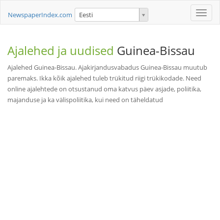
Toggle
NewspaperIndex.com
Eesti
naviga
Ajalehed ja uudised
Guinea-Bissau
Ajalehed Guinea-Bissau. Ajakirjandusvabadus Guinea-Bissau muutub
paremaks. Ikka kõik ajalehed tuleb trükitud riigi trükikodade. Need
online ajalehtede on otsustanud oma katvus päev asjade, poliitika,
majanduse ja ka välispoliitika, kui need on täheldatud