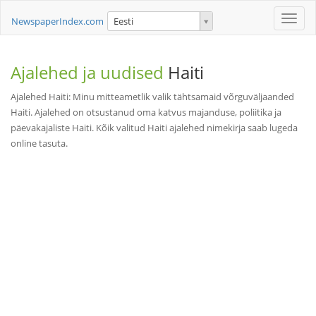
Toggle
NewspaperIndex.com
Eesti
naviga
Ajalehed ja uudised
Haiti
Ajalehed Haiti: Minu mitteametlik valik tähtsamaid võrguväljaanded
Haiti. Ajalehed on otsustanud oma katvus majanduse, poliitika ja
päevakajaliste Haiti. Kõik valitud Haiti ajalehed nimekirja saab lugeda
online tasuta.