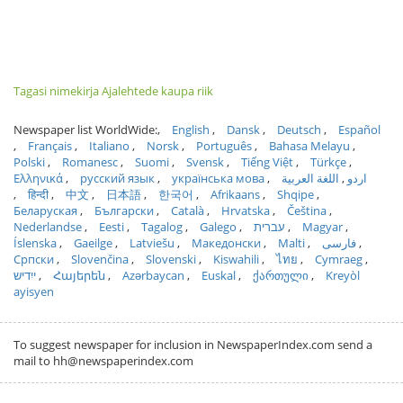
Tagasi nimekirja Ajalehtede kaupa riik
Newspaper list WorldWide:
English
Dansk
Deutsch
Español
Français
Italiano
Norsk
Português
Bahasa Melayu
Polski
Romanesc
Suomi
Svensk
Tiếng Việt
Türkçe
Ελληνικά
русский язык
українська мова
اللغة العربية
اردو
हिन्दी
中文
日本語
한국어
Afrikaans
Shqipe
Беларуская
Български
Català
Hrvatska
Čeština
Nederlandse
Eesti
Tagalog
Galego
עברית
Magyar
Íslenska
Gaeilge
Latviešu
Македонски
Malti
فارسی
Српски
Slovenčina
Slovenski
Kiswahili
ไทย
Cymraeg
ייִדיש
Հայերեն
Azərbaycan
Euskal
ქართული
Kreyòl
ayisyen
To suggest newspaper for inclusion in NewspaperIndex.com send a
mail to hh@newspaperindex.com