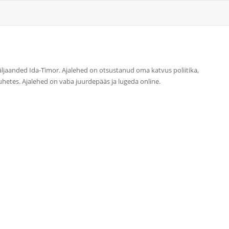
väljaanded Ida-Timor. Ajalehed on otsustanud oma katvus poliitika,
uhetes. Ajalehed on vaba juurdepääs ja lugeda online.