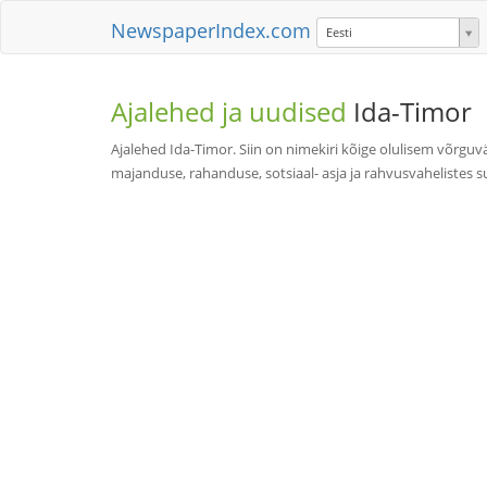
NewspaperIndex.com
Eesti
Ajalehed ja uudised
Ida-Timor
Ajalehed Ida-Timor. Siin on nimekiri kõige olulisem võrgu
majanduse, rahanduse, sotsiaal- asja ja rahvusvahelistes s