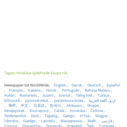
Tagasi nimekirja Ajalehtede kaupa riik
Newspaper list WorldWide:
English
Dansk
Deutsch
Español
Français
Italiano
Norsk
Português
Bahasa Melayu
Polski
Romanesc
Suomi
Svensk
Tiếng Việt
Türkçe
Ελληνικά
русский язык
українська мова
اللغة العربية
اردو
हिन्दी
中文
日本語
한국어
Afrikaans
Shqipe
Беларуская
Български
Català
Hrvatska
Čeština
Nederlandse
Eesti
Tagalog
Galego
עברית
Magyar
Íslenska
Gaeilge
Latviešu
Македонски
Malti
فارسی
Српски
Slovenčina
Slovenski
Kiswahili
ไทย
Cymraeg