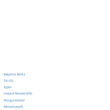
Bæjarins Besta
DV (IS)
Eyjan
Iceland Review (EN)
Morgunbladid
Ríkisútvarpið