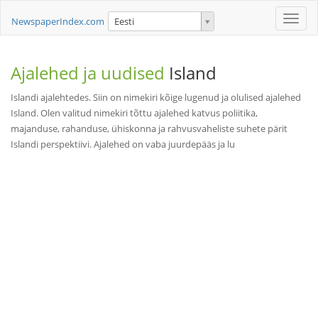
Toggle
NewspaperIndex.com
Eesti
naviga
Ajalehed ja uudised
Island
Islandi ajalehtedes. Siin on nimekiri kõige lugenud ja olulised ajalehed
Island. Olen valitud nimekiri tõttu ajalehed katvus poliitika,
majanduse, rahanduse, ühiskonna ja rahvusvaheliste suhete pärit
Islandi perspektiivi. Ajalehed on vaba juurdepääs ja lu