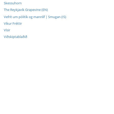
Skessuhorn
The Reykjavík Grapevine (EN)
Vefrit um pólitík og mannlíf | Smugan (IS)
Víkur Fréttir
Vísir
Viðskiptablaðið