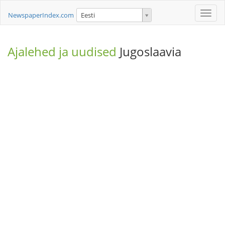
Toggle
NewspaperIndex.com
Eesti
naviga
Ajalehed ja uudised
Jugoslaavia