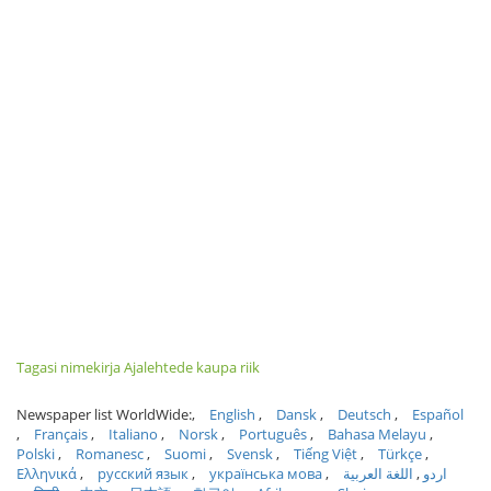
Tagasi nimekirja Ajalehtede kaupa riik
Newspaper list WorldWide:
English
Dansk
Deutsch
Español
Français
Italiano
Norsk
Português
Bahasa Melayu
Polski
Romanesc
Suomi
Svensk
Tiếng Việt
Türkçe
Ελληνικά
русский язык
українська мова
اللغة العربية
اردو