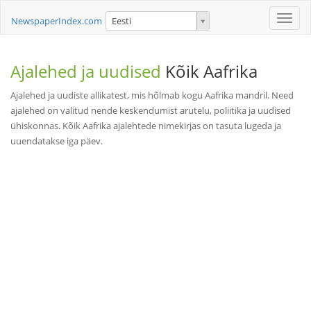
Toggle
NewspaperIndex.com
Eesti
naviga
Ajalehed ja uudised
Kõik Aafrika
Ajalehed ja uudiste allikatest, mis hõlmab kogu Aafrika mandril. Need
ajalehed on valitud nende keskendumist arutelu, poliitika ja uudised
ühiskonnas. Kõik Aafrika ajalehtede nimekirjas on tasuta lugeda ja
uuendatakse iga päev.