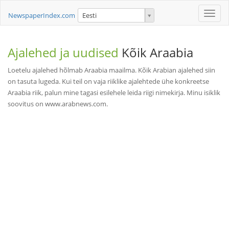
Toggle
NewspaperIndex.com
Eesti
naviga
Ajalehed ja uudised
Kõik Araabia
Loetelu ajalehed hõlmab Araabia maailma. Kõik Arabian ajalehed siin
on tasuta lugeda. Kui teil on vaja riiklike ajalehtede ühe konkreetse
Araabia riik, palun mine tagasi esilehele leida riigi nimekirja. Minu isiklik
soovitus on www.arabnews.com.