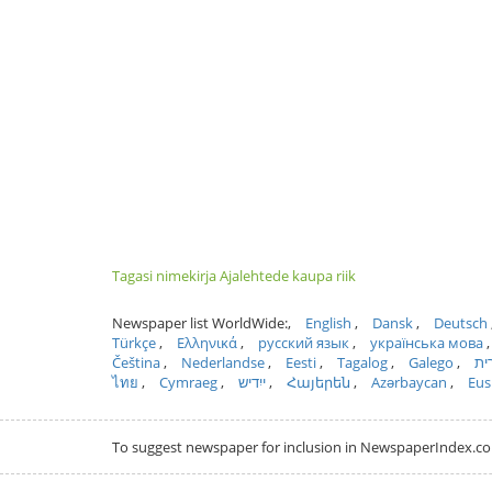
Tagasi nimekirja Ajalehtede kaupa riik
Newspaper list WorldWide:
English
Dansk
Deutsch
Türkçe
Ελληνικά
русский язык
українська мова
Čeština
Nederlandse
Eesti
Tagalog
Galego
ית
ไทย
Cymraeg
ייִדיש
Հայերեն
Azərbaycan
Eus
To suggest newspaper for inclusion in NewspaperIndex.