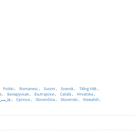
Polski
Romanesc
Suomi
Svensk
Tiếng Việt
e
Беларуская
Български
Català
Hrvatska
فارسی
Српски
Slovenčina
Slovenski
Kiswahili