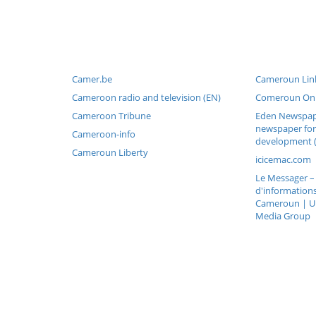
Camer.be
Cameroun Link
Cameroon radio and television (EN)
Comeroun Onl
Cameroon Tribune
Eden Newspap
newspaper for
Cameroon-info
development 
Cameroun Liberty
icicemac.com
Le Messager –
d'informations
Cameroun | Un
Media Group