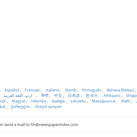
Español
Français
Italiano
Norsk
Português
Bahasa Melayu
اللغة العربية
اردو
हिन्दी
中文
日本語
한국어
Afrikaans
Shqip
עבר
Magyar
Íslenska
Gaeilge
Latviešu
Македонски
Malti
kal
ქართული
Kreyòl ayisyen
com send a mail to hh@newspaperindex.com