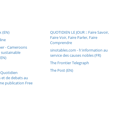
 (EN)
QUOTIDIEN LE JOUR :: Faire Savoir,
Faire Voir, Faire Parler, Faire
ine
Comprendre
er - Cameroons
sinotables.com - l\'information au
 sustainable
service des causes nobles (FR)
(EN)
The Frontier Telegraph
The Post (EN)
 Quotidien
 et de debats au
e publication Free