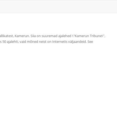
allikatest, Kamerun. Siia on suuremad ajalehed \"Kamerun Tribune\",
s 50 ajalehti, vaid mõned neist on Internetis väljaandeid. See