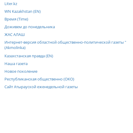
Liter.kz
WN Kazakhstan (EN)
Время (Time)
Доживем до понедельника
ЖАС АЛАШ
Интернет-версия областной общественно-политической газеты "
(Akmolinka)
Казахстанская правда (EN)
Наша газета
Новое поколение
Республиканская общественно (OKO)
Сайт Атырауской еженедельной газеты