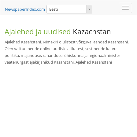
Toggle
NewspaperIndex.com
Eesti
naviga
Ajalehed ja uudised
Kazachstan
Ajalehed Kasahstani. Nimekiri olulistest võrguväljaanded Kasahstani.
Olen valitud nende online-uudiste allikatest, sest nende katvus
poliitika, majanduse, rahanduse, ühiskonna ja regionaalminister
vaatenurgast ajakirjanikud Kasahstani. Ajalehed Kasahstani