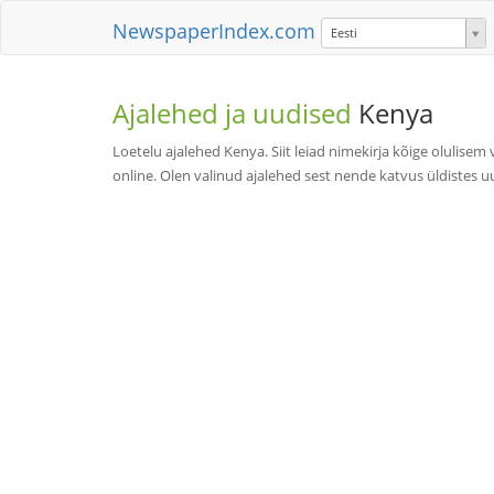
NewspaperIndex.com
Eesti
Ajalehed ja uudised
Kenya
Loetelu ajalehed Kenya. Siit leiad nimekirja kõige olulise
online. Olen valinud ajalehed sest nende katvus üldistes uu