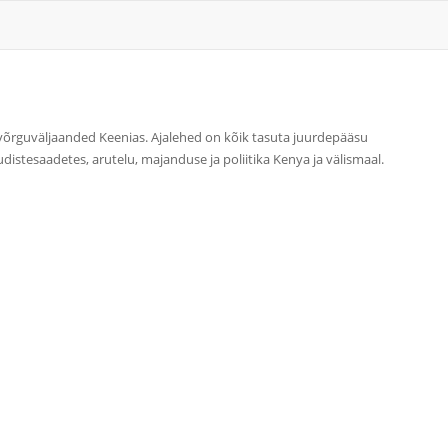
m võrguväljaanded Keenias. Ajalehed on kõik tasuta juurdepääsu
distesaadetes, arutelu, majanduse ja poliitika Kenya ja välismaal.