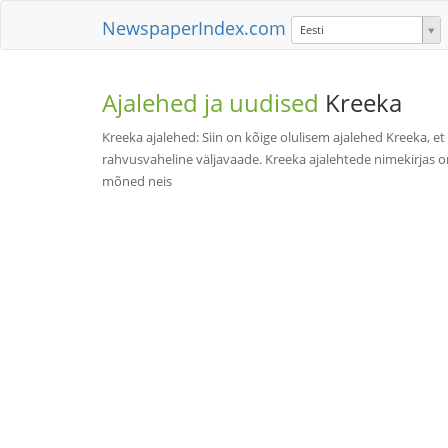
NewspaperIndex.com
Eesti
Ajalehed ja uudised
Kreeka
Kreeka ajalehed: Siin on kõige olulisem ajalehed Kreeka, et
rahvusvaheline väljavaade. Kreeka ajalehtede nimekirjas on
mõned neis