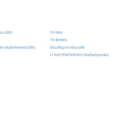
os (GR)
TA NEA
TO BHMA
 (Kathimerini) (EN)
Ελευθεροτυπία (GR)
Η NΑΥΤΕΜΠΟΡΙΚΗ (Naftemporiki)