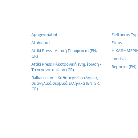
Apogevmatini
Eleftheros Typ
Athinapoli
Etnos
Attiki Press - Αττική Περιφέρεια (EN,
H KAΘHMEPINH
GR)
imerisia
Attiki Press Ηλεκτρονική ενημέρωση -
Reporter (EN)
Τα γεγονότα τώρα (GR)
Balkans.com - Καθημερινές ειδήσεις
σε αγγλικά,σερβικά,ελληνικά (EN, SR,
GR)