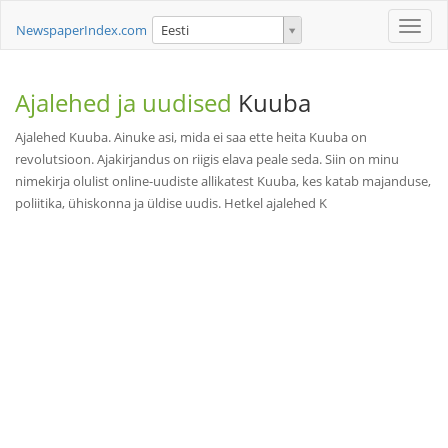
Toggle
NewspaperIndex.com
Eesti
naviga
Ajalehed ja uudised
Kuuba
Ajalehed Kuuba. Ainuke asi, mida ei saa ette heita Kuuba on
revolutsioon. Ajakirjandus on riigis elava peale seda. Siin on minu
nimekirja olulist online-uudiste allikatest Kuuba, kes katab majanduse,
poliitika, ühiskonna ja üldise uudis. Hetkel ajalehed K