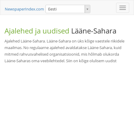
Toggle
NewspaperIndex.com
Eesti
naviga
Ajalehed ja uudised
Lääne-Sahara
Ajalehed Lääne-Sahara. Lääne-Sahara on üks kõige vaestele riikidele
maailmas. No regulaarne ajalehed avaldatakse Lääne-Sahara, kuid
mitmed rahvusvahelised organisatsioonid, mis hõlmab olukorda
Lääne-Saharas oma veebilehtedel. Siin on kõige olulisem uudist