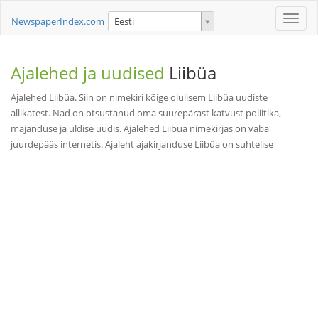
Toggle
NewspaperIndex.com
Eesti
naviga
Ajalehed ja uudised
Liibüa
Ajalehed Liibüa. Siin on nimekiri kõige olulisem Liibüa uudiste
allikatest. Nad on otsustanud oma suurepärast katvust poliitika,
majanduse ja üldise uudis. Ajalehed Liibüa nimekirjas on vaba
juurdepääs internetis. Ajaleht ajakirjanduse Liibüa on suhtelise