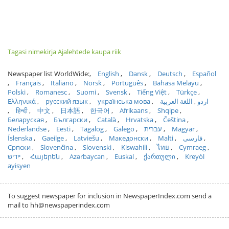
Tagasi nimekirja Ajalehtede kaupa riik
Newspaper list WorldWide:
English
Dansk
Deutsch
Español
Français
Italiano
Norsk
Português
Bahasa Melayu
Polski
Romanesc
Suomi
Svensk
Tiếng Việt
Türkçe
Ελληνικά
русский язык
українська мова
اللغة العربية
اردو
हिन्दी
中文
日本語
한국어
Afrikaans
Shqipe
Беларуская
Български
Català
Hrvatska
Čeština
Nederlandse
Eesti
Tagalog
Galego
עברית
Magyar
Íslenska
Gaeilge
Latviešu
Македонски
Malti
فارسی
Српски
Slovenčina
Slovenski
Kiswahili
ไทย
Cymraeg
ייִדיש
Հայերեն
Azərbaycan
Euskal
ქართული
Kreyòl
ayisyen
To suggest newspaper for inclusion in NewspaperIndex.com send a
mail to hh@newspaperindex.com