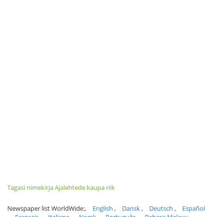
Tagasi nimekirja Ajalehtede kaupa riik
Newspaper list WorldWide:
English
Dansk
Deutsch
Español