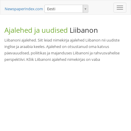
Toggle
NewspaperIndex.com
Eesti
naviga
Ajalehed ja uudised
Liibanon
Liibanoni ajalehed. Siit leiad nimekirja ajalehed Liibanon nii uudiste
inglise ja araabia keeles. Ajalehed on otsustanud oma katvus
päevauudised, poliitikas ja majanduses Liibanoni ja rahvusvahelise
perspektiivi. Kõik Liibanoni ajalehed nimekirjas on vaba