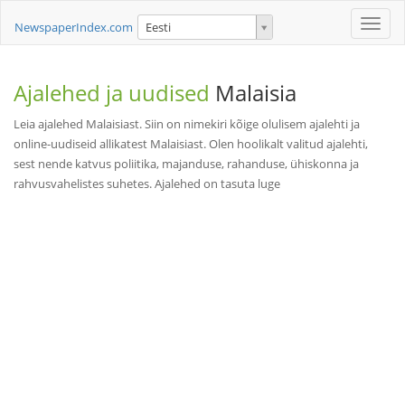
Toggle
NewspaperIndex.com
Eesti
naviga
Ajalehed ja uudised
Malaisia
Leia ajalehed Malaisiast. Siin on nimekiri kõige olulisem ajalehti ja
online-uudiseid allikatest Malaisiast. Olen hoolikalt valitud ajalehti,
sest nende katvus poliitika, majanduse, rahanduse, ühiskonna ja
rahvusvahelistes suhetes. Ajalehed on tasuta luge