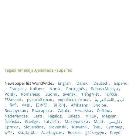
Tagasi nimekirja Ajalehtede kaupa riik
Newspaper list WorldWide:
English
Dansk
Deutsch
Español
Français
Italiano
Norsk
Português
Bahasa Melayu
Polski
Romanesc
Suomi
Svensk
Tiếng Việt
Türkçe
Ελληνικά
русский язык
українська мова
اللغة العربية
اردو
हिन्दी
中文
日本語
한국어
Afrikaans
Shqipe
Беларуская
Български
Català
Hrvatska
Čeština
Nederlandse
Eesti
Tagalog
Galego
עברית
Magyar
Íslenska
Gaeilge
Latviešu
Македонски
Malti
فارسی
Српски
Slovenčina
Slovenski
Kiswahili
ไทย
Cymraeg
ייִדיש
Հայերեն
Azərbaycan
Euskal
ქართული
Kreyòl