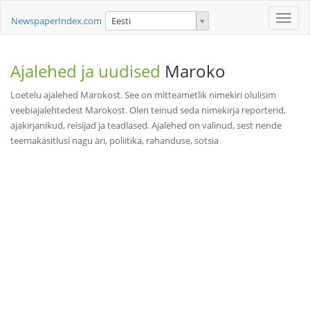
Toggle
NewspaperIndex.com
Eesti
naviga
Ajalehed ja uudised
Maroko
Loetelu ajalehed Marokost. See on mitteametlik nimekiri olulisim
veebiajalehtedest Marokost. Olen teinud seda nimekirja reporterid,
ajakirjanikud, reisijad ja teadlased. Ajalehed on valinud, sest nende
teemakäsitlusi nagu äri, poliitika, rahanduse, sotsia