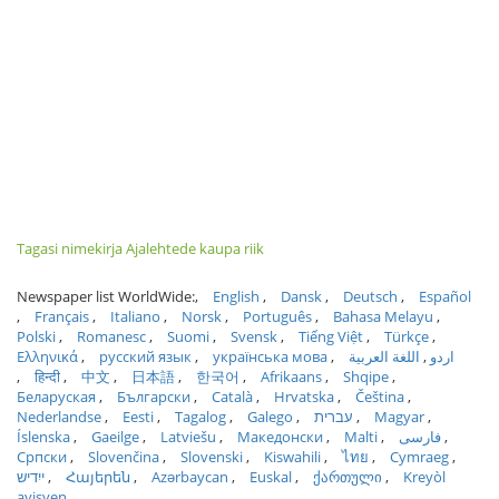
Tagasi nimekirja Ajalehtede kaupa riik
Newspaper list WorldWide:
English
Dansk
Deutsch
Español
Français
Italiano
Norsk
Português
Bahasa Melayu
Polski
Romanesc
Suomi
Svensk
Tiếng Việt
Türkçe
Ελληνικά
русский язык
українська мова
اللغة العربية
اردو
हिन्दी
中文
日本語
한국어
Afrikaans
Shqipe
Беларуская
Български
Català
Hrvatska
Čeština
Nederlandse
Eesti
Tagalog
Galego
עברית
Magyar
Íslenska
Gaeilge
Latviešu
Македонски
Malti
فارسی
Српски
Slovenčina
Slovenski
Kiswahili
ไทย
Cymraeg
ייִדיש
Հայերեն
Azərbaycan
Euskal
ქართული
Kreyòl
ayisyen