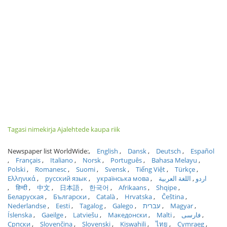
Tagasi nimekirja Ajalehtede kaupa riik
Newspaper list WorldWide:
English
Dansk
Deutsch
Español
Français
Italiano
Norsk
Português
Bahasa Melayu
Polski
Romanesc
Suomi
Svensk
Tiếng Việt
Türkçe
Ελληνικά
русский язык
українська мова
اللغة العربية
اردو
हिन्दी
中文
日本語
한국어
Afrikaans
Shqipe
Беларуская
Български
Català
Hrvatska
Čeština
Nederlandse
Eesti
Tagalog
Galego
עברית
Magyar
Íslenska
Gaeilge
Latviešu
Македонски
Malti
فارسی
Српски
Slovenčina
Slovenski
Kiswahili
ไทย
Cymraeg