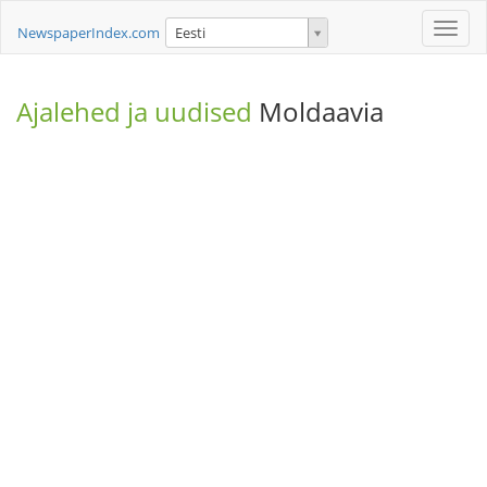
Toggle
NewspaperIndex.com
Eesti
naviga
Ajalehed ja uudised
Moldaavia