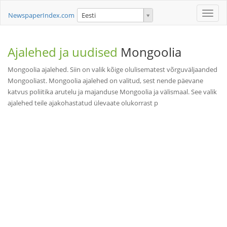
Toggle
NewspaperIndex.com
Eesti
naviga
Ajalehed ja uudised
Mongoolia
Mongoolia ajalehed. Siin on valik kõige olulisematest võrguväljaanded
Mongooliast. Mongoolia ajalehed on valitud, sest nende päevane
katvus poliitika arutelu ja majanduse Mongoolia ja välismaal. See valik
ajalehed teile ajakohastatud ülevaate olukorrast p