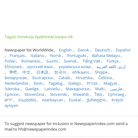
Tagasi nimekirja Ajalehtede kaupa riik
Newspaper list WorldWide:
English
Dansk
Deutsch
Español
Français
Italiano
Norsk
Português
Bahasa Melayu
Polski
Romanesc
Suomi
Svensk
Tiếng Việt
Türkçe
Ελληνικά
русский язык
українська мова
اللغة العربية
اردو
हिन्दी
中文
日本語
한국어
Afrikaans
Shqipe
Беларуская
Български
Català
Hrvatska
Čeština
Nederlandse
Eesti
Tagalog
Galego
עברית
Magyar
Íslenska
Gaeilge
Latviešu
Македонски
Malti
فارسی
Српски
Slovenčina
Slovenski
Kiswahili
ไทย
Cymraeg
ייִדיש
Հայերեն
Azərbaycan
Euskal
ქართული
Kreyòl
ayisyen
To suggest newspaper for inclusion in NewspaperIndex.com send a
mail to hh@newspaperindex.com