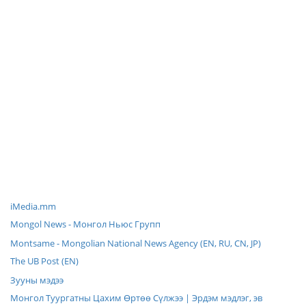
iMedia.mm
Mongol News - Монгол Ньюс Групп
Montsame - Mongolian National News Agency (EN, RU, CN, JP)
The UB Post (EN)
Зууны мэдээ
Монгол Туургатны Цахим Өртөө Сүлжээ | Эрдэм мэдлэг, эв