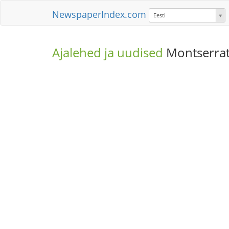
NewspaperIndex.com
Eesti
Ajalehed ja uudised
Montserra