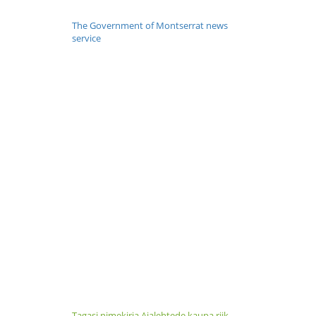
The Government of Montserrat news
service
Tagasi nimekirja Ajalehtede kaupa riik