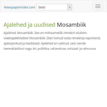
Toggle
NewspaperIndex.com
Eesti
naviga
Ajalehed ja uudised
Mosambiik
Ajalehed, Mosambiik. See on mitteametlik nimekiri olulisim
veebiajalehtedest Mosambiik. Olen teinud seda nimekirja reporterid,
ajakirjanikud ja teadlased. Ajalehed on valinud, sest nende
teemakäsitlusi nagu äri, poliitika, rahanduse, sotsiaal- ja rahvusva