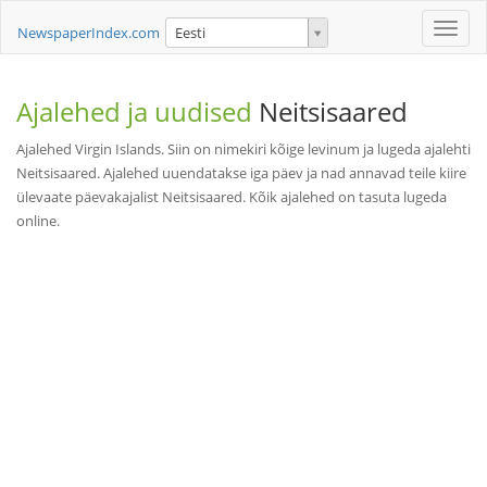
Toggle
NewspaperIndex.com
Eesti
naviga
Ajalehed ja uudised
Neitsisaared
Ajalehed Virgin Islands. Siin on nimekiri kõige levinum ja lugeda ajalehti
Neitsisaared. Ajalehed uuendatakse iga päev ja nad annavad teile kiire
ülevaate päevakajalist Neitsisaared. Kõik ajalehed on tasuta lugeda
online.