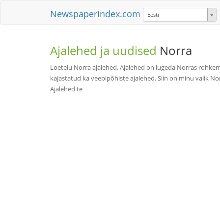
NewspaperIndex.com
Eesti
Ajalehed ja uudised
Norra
Loetelu Norra ajalehed. Ajalehed on lugeda Norras rohkem 
kajastatud ka veebipõhiste ajalehed. Siin on minu valik N
Ajalehed te