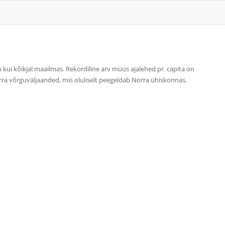
kui kõikjal maailmas. Rekordiline arv müüs ajalehed pr. capita on
orra võrguväljaanded, mis oluliselt peegeldab Norra ühiskonnas.